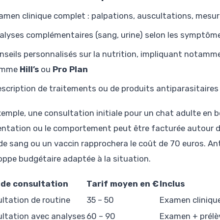
amen clinique complet : palpations, auscultations, mesur
alyses complémentaires (sang, urine) selon les symptôm
nseils personnalisés sur la nutrition, impliquant nota
omme
Hill’s
ou
Pro Plan
escription de traitements ou de produits antiparasitaires
xemple, une consultation initiale pour un chat adulte en 
mentation ou le comportement peut être facturée autour d
 de sang ou un vaccin rapprochera le coût de 70 euros. An
oppe budgétaire adaptée à la situation.
 de consultation
Tarif moyen en €
Inclus
ltation de routine
35 – 50
Examen cliniqu
ltation avec analyses
60 – 90
Examen + prélè