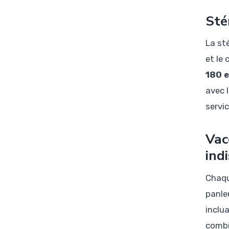
Sté
La st
et le
180 
avec 
servic
Vac
ind
Chaqu
panle
inclu
combi