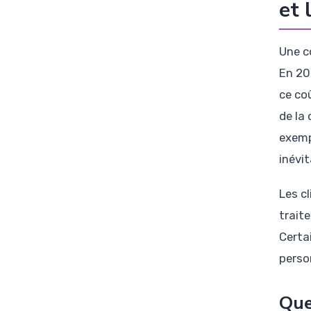
et 
Une c
En 20
ce coû
de la 
exemp
inévi
Les c
trait
Certa
perso
Que