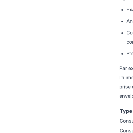
Ex
An
Co
c
Pr
Par e
l’ali
prise
envel
Type
Consu
Consu