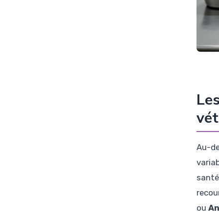
Les
vét
Au-de
varia
santé,
recou
ou
An