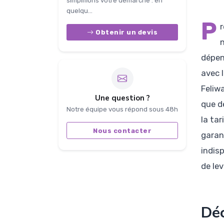
simplifions votre démarche : en
quelqu...
P
Obtenir un devis
dépen
avec 
Feliw
Une question ?
que d
Notre équipe vous répond sous 48h
la tar
Nous contacter
garan
indis
de lev
Déc