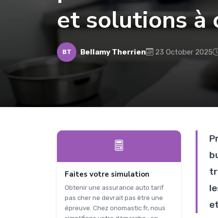
et solutions à
Bellamy Therrien
23 October 2025
BT
P
b
t
Faites votre simulation
l
Obtenir une assurance auto tarif
pas cher ne devrait pas être une
e
épreuve. Chez onomastic.fr, nous