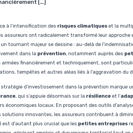
inancièrement […]
ce à l’intensification des
risques climatiques
et la mult
es assureurs ont radicalement transformé leur approche e
 un tournant majeur se dessine : au-delà de l’indemnisation
vement dans la
prévention
, notamment auprès des
pet
 armées financièrement et techniquement, sont particul
ations, tempêtes et autres aléas liés à l’aggravation du 
 stratégie d’investissement dans la prévention marque un
urance
, qui s’appuie désormais sur la
résilience
et l’
adap
rs économiques locaux. En proposant des outils d’analyse
s solutions innovantes, les assureurs contribuent à diminue
i est d’autant plus crucial que les
petites entreprises
re
nomie, générant emplois et dynamisme territorial tout en