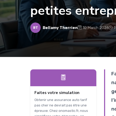
petites entrep
Bellamy Therrien
10 March 2026
1
BT
F
n
g
Faites votre simulation
l
Obtenir une assurance auto tarif
pas cher ne devrait pas être une
n
épreuve. Chez onomastic.fr, nous