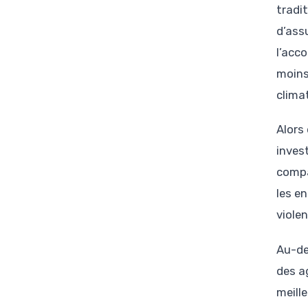
tradi
d’ass
l’ac
moins
clima
Alors
invest
compa
les e
violen
Au-de
des ag
meill