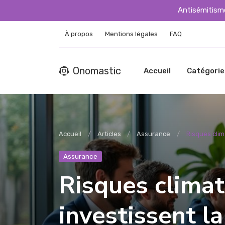
Antisémitisme
À propos
Mentions légales
FAQ
Onomastic
Accueil
Catégorie
Accueil
Articles
Assurance
Risques clim
Assurance
Risques climat
investissent l