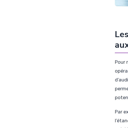
Les
aux
Pour 
opéra
d’aud
permet
poten
Par e
l’éta