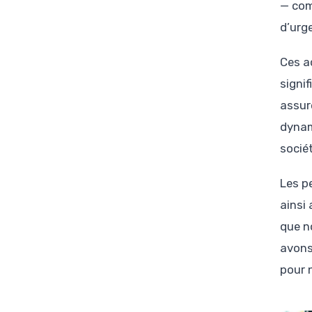
— com
d’urg
Ces a
signi
assur
dynam
sociét
Les p
ainsi
que n
avons 
pour 