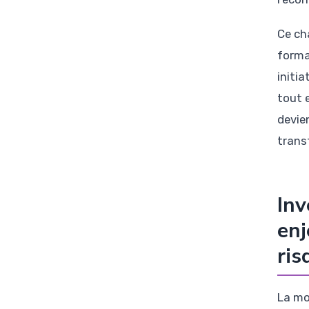
Ce ch
forma
initia
tout 
devie
trans
Inv
enj
ris
La mo