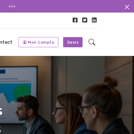
.
Lire
ntact
Mon Compte
Devis
s
s