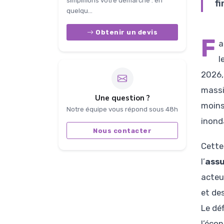
simplifions votre démarche : en
f
quelqu...
Obtenir un devis
F
a
l
2026,
massi
Une question ?
moins
Notre équipe vous répond sous 48h
inond
Nous contacter
Cette
l’
ass
acteu
et de
Le déf
l’éco