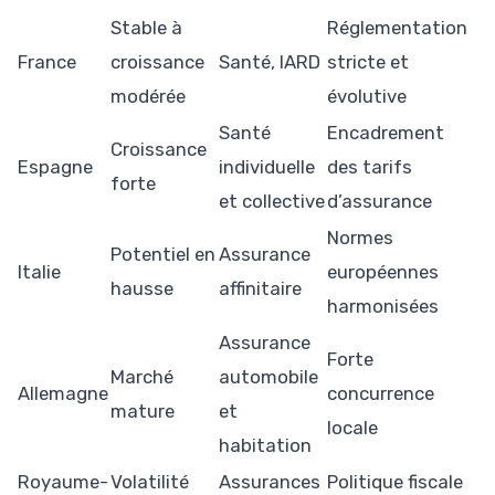
Stable à
Réglementation
France
croissance
Santé, IARD
stricte et
modérée
évolutive
Santé
Encadrement
Croissance
Espagne
individuelle
des tarifs
forte
et collective
d’assurance
Normes
Potentiel en
Assurance
Italie
européennes
hausse
affinitaire
harmonisées
Assurance
Forte
Marché
automobile
Allemagne
concurrence
mature
et
locale
habitation
Royaume-
Volatilité
Assurances
Politique fiscale