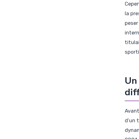
Cepen
la pr
peser 
inter
titula
sport
Un 
dif
Avant
d’un 
dynam