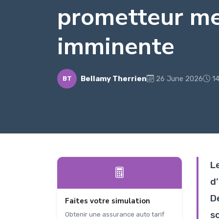
prometteur me
imminente
Bellamy Therrien
26 June 2026
14
BT
L
d
De
Faites votre simulation
s
Obtenir une assurance auto tarif