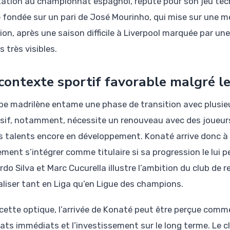
ation au championnat espagnol, réputé pour son jeu techn
e fondée sur un pari de José Mourinho, qui mise sur une me
tion, après une saison difficile à Liverpool marquée par u
s très visibles.
contexte sportif favorable malgré le
ipe madrilène entame une phase de transition avec plusie
sif, notamment, nécessite un renouveau avec des joueurs 
s talents encore en développement. Konaté arrive donc à
ement s’intégrer comme titulaire si sa progression le lui
do Silva et Marc Cucurella illustre l’ambition du club de 
valiser tant en Liga qu’en Ligue des champions.
cette optique, l’arrivée de Konaté peut être perçue comm
tats immédiats et l’investissement sur le long terme. Le 