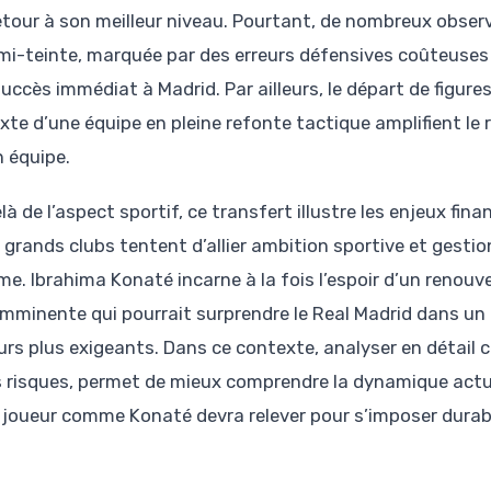
etour à son meilleur niveau. Pourtant, de nombreux obse
mi-teinte, marquée par des erreurs défensives coûteuses à 
succès immédiat à Madrid. Par ailleurs, le départ de figu
xte d’une équipe en pleine refonte tactique amplifient le r
n équipe.
à de l’aspect sportif, ce transfert illustre les enjeux fi
s grands clubs tentent d’allier ambition sportive et gesti
sme. Ibrahima Konaté incarne à la fois l’espoir d’un renouv
 imminente qui pourrait surprendre le Real Madrid dans 
urs plus exigeants. Dans ce contexte, analyser en détail c
s risques, permet de mieux comprendre la dynamique actuel
 joueur comme Konaté devra relever pour s’imposer durab