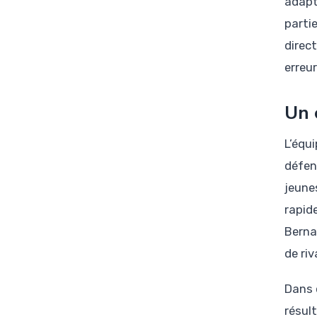
adapt
parti
direc
erreur
Un 
L’équ
défen
jeune
rapid
Bernar
de ri
Dans 
résul