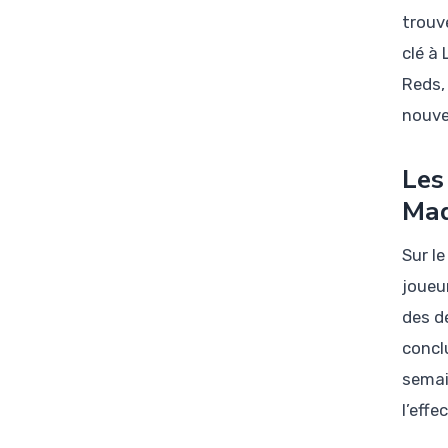
trouv
clé à
Reds,
nouve
Les
Mad
Sur l
joueu
des d
concl
semai
l’effe