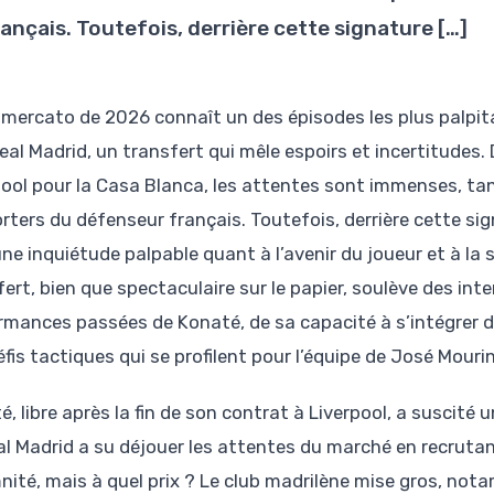
rançais. Toutefois, derrière cette signature […]
 mercato de 2026 connaît un des épisodes les plus palpit
eal Madrid, un transfert qui mêle espoirs et incertitudes. 
pool pour la Casa Blanca, les attentes sont immenses, ta
rters du défenseur français. Toutefois, derrière cette si
ne inquiétude palpable quant à l’avenir du joueur et à la 
fert, bien que spectaculaire sur le papier, soulève des in
rmances passées de Konaté, de sa capacité à s’intégrer d
fis tactiques qui se profilent pour l’équipe de José Mouri
, libre après la fin de son contrat à Liverpool, a suscité 
al Madrid a su déjouer les attentes du marché en recruta
nité, mais à quel prix ? Le club madrilène mise gros, nota