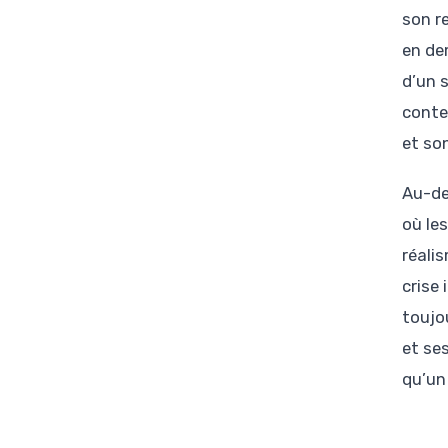
son r
en de
d’un 
conte
et so
Au-del
où le
réali
crise
toujo
et se
qu’un