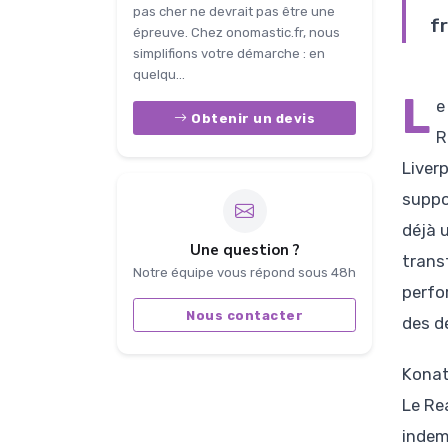
pas cher ne devrait pas être une
f
épreuve. Chez onomastic.fr, nous
simplifions votre démarche : en
quelqu...
L
e
Obtenir un devis
R
Liver
suppo
déjà u
Une question ?
trans
Notre équipe vous répond sous 48h
perfo
Nous contacter
des dé
Konaté
Le Re
indem