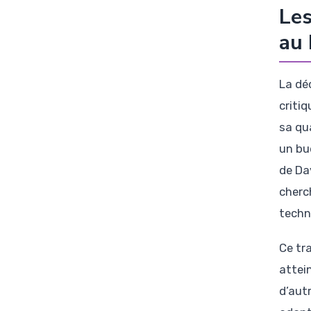
Les
au 
La déc
criti
sa qu
un bu
de Da
cherc
techn
Ce tr
attei
d’aut