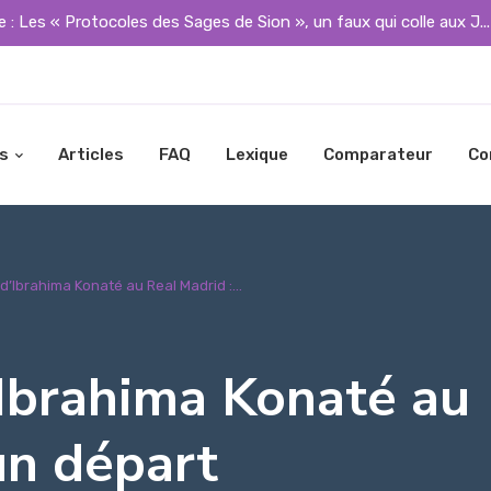
 : Les « Protocoles des Sages de Sion », un faux qui colle aux J..
s
Articles
FAQ
Lexique
Comparateur
Co
 d’Ibrahima Konaté au Real Madrid :...
’Ibrahima Konaté au
un départ