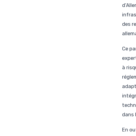
d’All
infra
des r
allem
Ce pa
exper
à ris
régle
adapt
intég
techn
dans 
En out