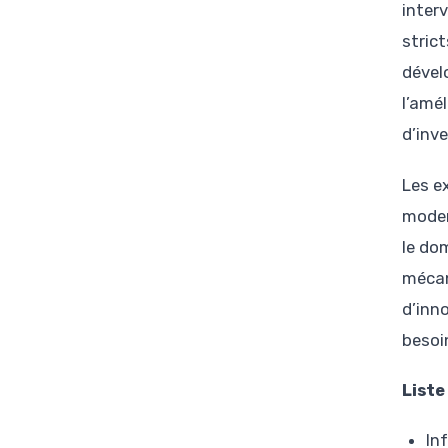
inter
strict
dével
l’amé
d’inv
Les e
moder
le do
mécan
d’inn
besoi
Liste
In