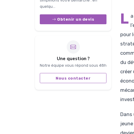
simplifions votre démarche : en
quelqu...
L
a
Obtenir un devis
l
pour 
straté
comme
Une question ?
du dé
Notre équipe vous répond sous 48h
créer
Nous contacter
écono
mécan
inves
Dans 
jeune
devie