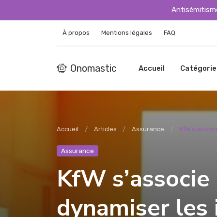
Antisémitisme
À propos
Mentions légales
FAQ
Onomastic
Accueil
Catégorie
Accueil
Articles
Assurance
KfW s’associ
Assurance
KfW s’associe 
dynamiser les