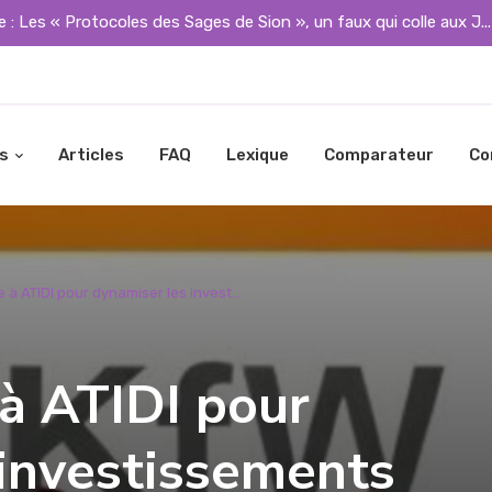
 : Les « Protocoles des Sages de Sion », un faux qui colle aux J..
s
Articles
FAQ
Lexique
Comparateur
Co
e à ATIDI pour dynamiser les invest...
à ATIDI pour
 investissements