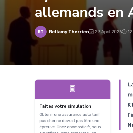
allemands en 
Bellamy Therrien
29 April 2026
12
BT
L
m
K
Faites votre simulation
l’
Obtenir une assurance auto tarif
pas cher ne devrait pas être une
N
épreuve. Chez onomastic.fr, nous