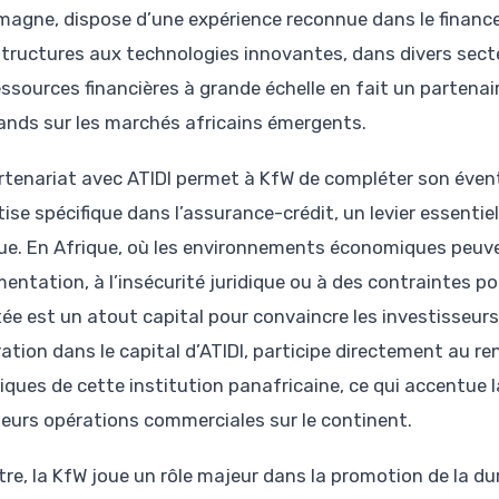
emagne, dispose d’une expérience reconnue dans le financ
structures aux technologies innovantes, dans divers sect
essources financières à grande échelle en fait un partena
ands sur les marchés africains émergents.
rtenariat avec ATIDI permet à KfW de compléter son éventa
tise spécifique dans l’assurance-crédit, un levier essenti
que. En Afrique, où les environnements économiques peuven
mentation, à l’insécurité juridique ou à des contraintes po
ée est un atout capital pour convaincre les investisseurs
ration dans le capital d’ATIDI, participe directement au r
iques de cette institution panafricaine, ce qui accentue 
leurs opérations commerciales sur le continent.
re, la KfW joue un rôle majeur dans la promotion de la dur