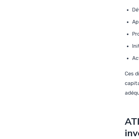
Dé
Ap
Pr
In
Ac
Ces d
capit
adéqu
ATI
inv