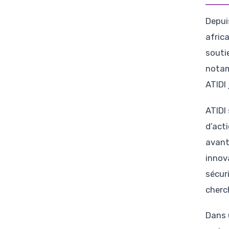
Depui
afric
souti
notam
ATIDI
ATIDI
d’act
avant
innov
sécur
cherc
Dans 