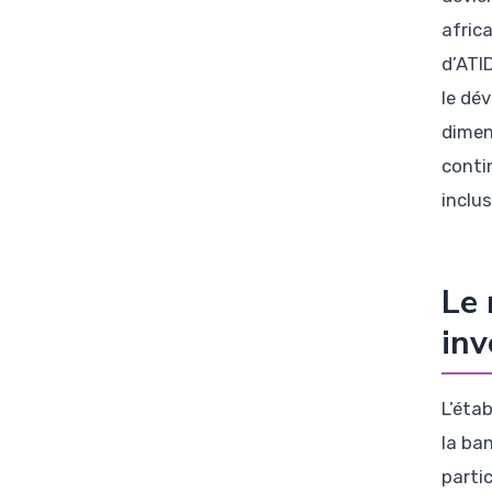
afric
d’ATI
le dé
dimen
conti
inclus
Le 
inv
L’éta
la ba
parti