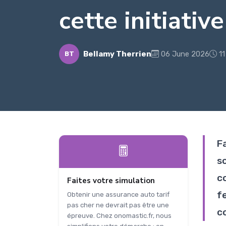
cette initiative
Bellamy Therrien
06 June 2026
11
BT
F
so
c
Faites votre simulation
f
Obtenir une assurance auto tarif
pas cher ne devrait pas être une
c
épreuve. Chez onomastic.fr, nous