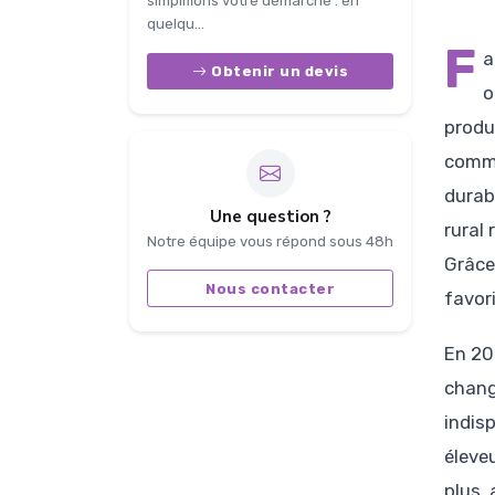
simplifions votre démarche : en
quelqu...
F
a
Obtenir un devis
o
produ
commu
durab
Une question ?
rural
Notre équipe vous répond sous 48h
Grâce 
Nous contacter
favor
En 20
chang
indis
éleve
plus, 