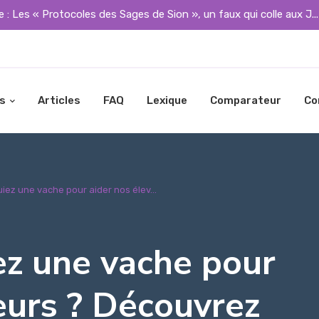
 : Les « Protocoles des Sages de Sion », un faux qui colle aux J..
s
Articles
FAQ
Lexique
Comparateur
Co
ouiez une vache pour aider nos élev...
iez une vache pour
eurs ? Découvrez