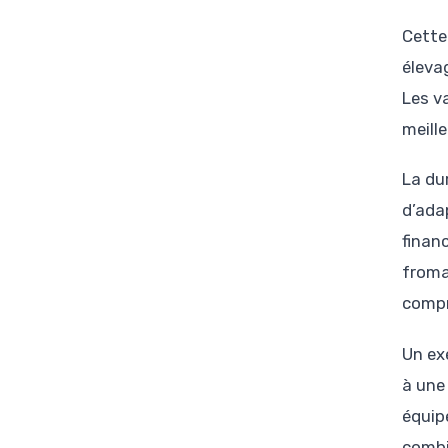
Cette 
éleva
Les v
meill
La du
d’ada
financ
fromag
compr
Un ex
à une
équip
combi