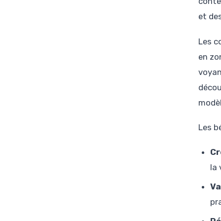
conte
et de
Les c
en zon
voyan
décou
modèl
Les b
Cr
la 
Va
pr
Ré