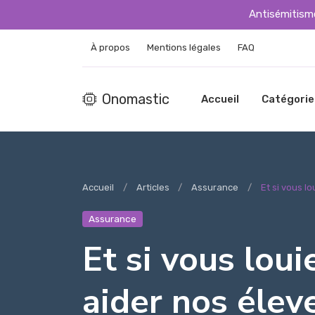
Antisémitisme
À propos
Mentions légales
FAQ
Onomastic
Accueil
Catégorie
Accueil
Articles
Assurance
Et si vous l
Assurance
Et si vous lou
aider nos élev