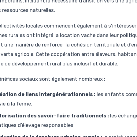
mporains, incluant la nécessaire transition vers une agr
s ressources naturelles.
ollectivités locales commencent également à s’intéresse
es rurales ont intégré la location vache dans leur politiqu
t une manière de renforcer la cohésion territoriale et d’e
verte agricole. Cette coopération entre éleveurs, habitan
e de développement rural plus inclusif et durable.
énéfices sociaux sont également nombreux :
éation de liens intergénérationnels :
les enfants comm
vie à la ferme.
lorisation des savoir-faire traditionnels :
les échange
atiques d’élevage responsables.
duction de la fracture urbaine-rurale :
le projet rappr