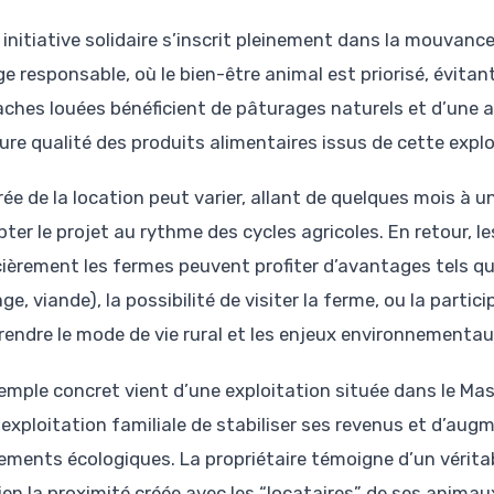
initiative solidaire s’inscrit pleinement dans la mouvance 
ge responsable, où le bien-être animal est priorisé, évitan
aches louées bénéficient de pâturages naturels et d’une at
eure qualité des produits alimentaires issus de cette explo
rée de la location peut varier, allant de quelques mois à 
pter le projet au rythme des cycles agricoles. En retour, 
ièrement les fermes peuvent profiter d’avantages tels que l
e, viande), la possibilité de visiter la ferme, ou la parti
endre le mode de vie rural et les enjeux environnementaux 
emple concret vient d’une exploitation située dans le Mass
 exploitation familiale de stabiliser ses revenus et d’au
ements écologiques. La propriétaire témoigne d’un vérita
en la proximité créée avec les “locataires” de ses animau