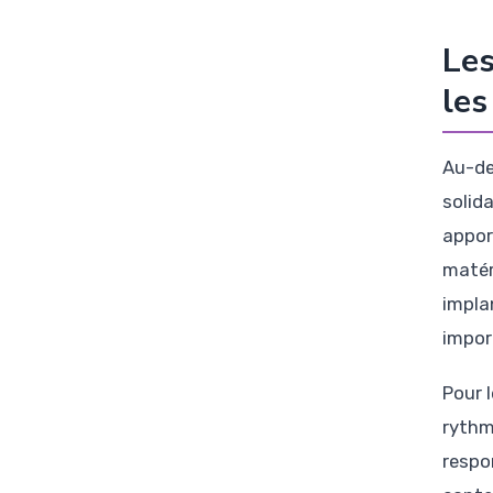
Les
les
Au-de
solid
apport
matér
impla
import
Pour 
rythm
respo