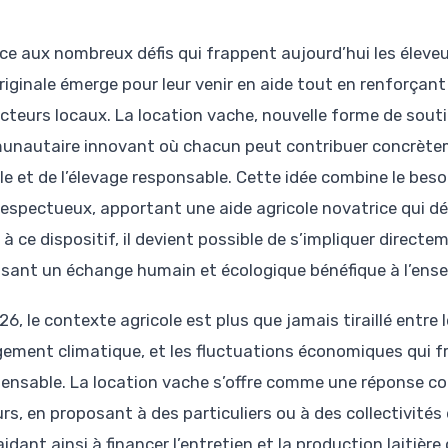
ce aux nombreux défis qui frappent aujourd’hui les éleveur
riginale émerge pour leur venir en aide tout en renforçan
cteurs locaux. La location vache, nouvelle forme de sout
nautaire innovant où chacun peut contribuer concrètemen
le et de l’élevage responsable. Cette idée combine le beso
 respectueux, apportant une aide agricole novatrice qui 
à ce dispositif, il devient possible de s’impliquer direct
isant un échange humain et écologique bénéfique à l’ensem
26, le contexte agricole est plus que jamais tiraillé entre
ement climatique, et les fluctuations économiques qui fr
pensable. La location vache s’offre comme une réponse c
urs, en proposant à des particuliers ou à des collectivité
aidant ainsi à financer l’entretien et la production laiti