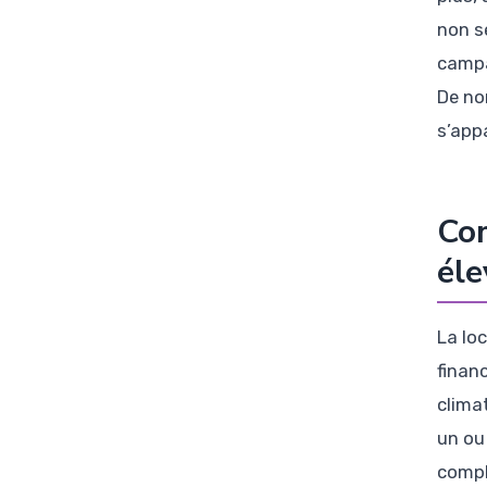
non s
campa
De no
s’app
Com
éle
La lo
finan
clima
un ou
compl