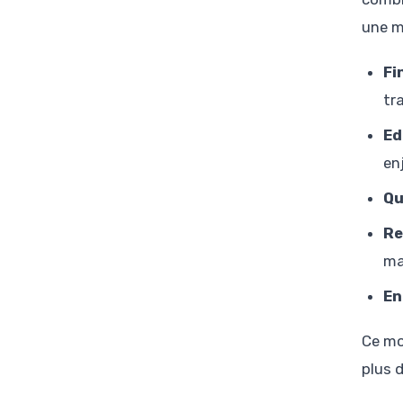
une m
Fi
tr
Ed
en
Qu
Re
ma
En
Ce mod
plus 