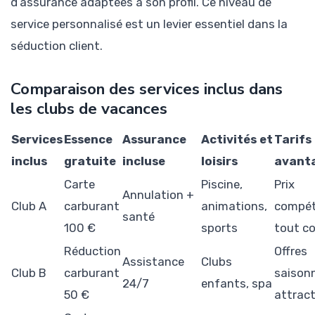
d’assurance adaptées à son profil. Ce niveau de
service personnalisé est un levier essentiel dans la
séduction client.
Comparaison des services inclus dans
les clubs de vacances
Services
Essence
Assurance
Activités et
Tarifs
inclus
gratuite
incluse
loisirs
avant
Carte
Piscine,
Prix
Annulation +
Club A
carburant
animations,
compét
santé
100 €
sports
tout c
Réduction
Offres
Assistance
Clubs
Club B
carburant
saisonn
24/7
enfants, spa
50 €
attract