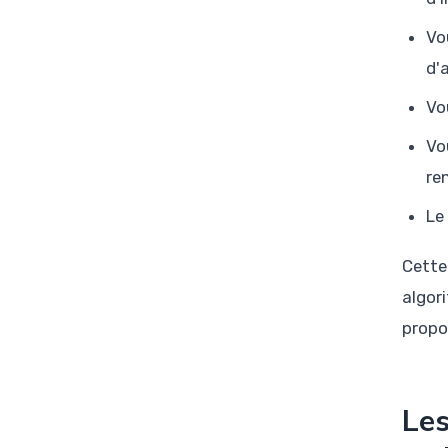
Vo
d'
Vo
Vo
re
Le
Cette
algor
propo
Les