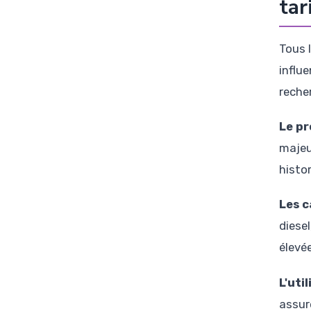
tar
Tous 
influ
reche
Le pr
majeu
histo
Les c
diese
élevé
L'uti
assur