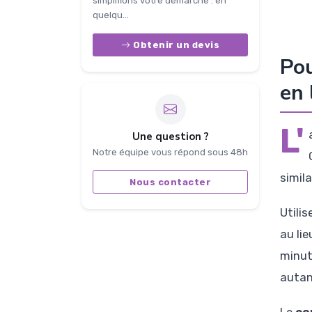
simplifions votre démarche : en
quelqu...
Obtenir un devis
Pou
en 
L'
Une question ?
Notre équipe vous répond sous 48h
simila
Nous contacter
Utili
au li
minut
autan