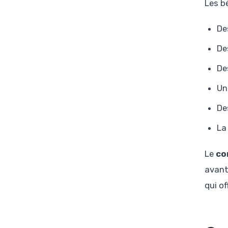
Les b
De
De
De
Un
De
La
Le
co
avant
qui of