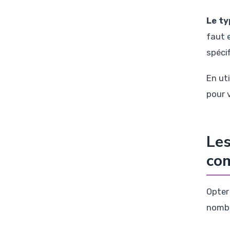
Le ty
faut 
spécif
En ut
pour v
Les
com
Opter 
nombr