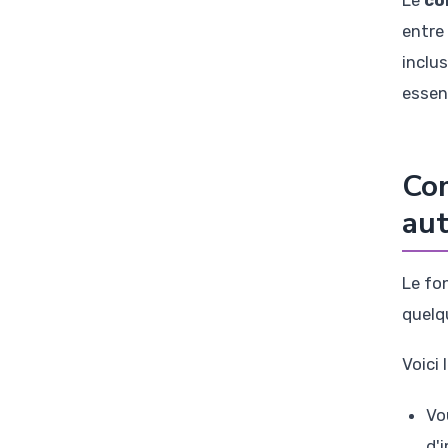
Le
co
entre
inclu
essen
Co
aut
Le fo
quelq
Voici 
Vo
d'