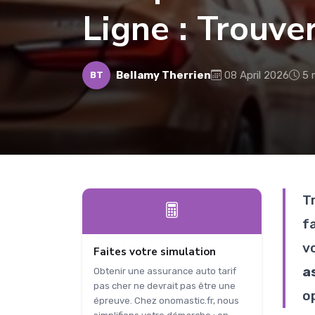
Ligne : Trouver
Bellamy Therrien
08 April 2026
5 
BT
T
f
v
Faites votre simulation
a
Obtenir une assurance auto tarif
pas cher ne devrait pas être une
o
épreuve. Chez onomastic.fr, nous