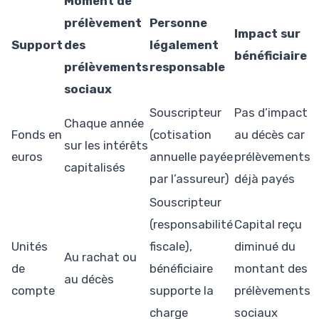
Moment de
prélèvement
Personne
Impact sur
Support
des
légalement
bénéficiaire
prélèvements
responsable
sociaux
Souscripteur
Pas d’impact
Chaque année
Fonds en
(cotisation
au décès car
sur les intérêts
euros
annuelle payée
prélèvements
capitalisés
par l’assureur)
déjà payés
Souscripteur
(responsabilité
Capital reçu
Unités
fiscale),
diminué du
Au rachat ou
de
bénéficiaire
montant des
au décès
compte
supporte la
prélèvements
charge
sociaux