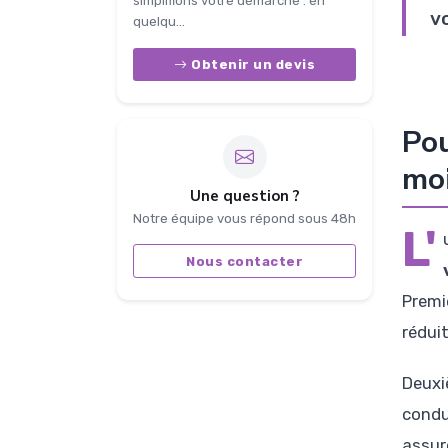
simplifions votre démarche : en
vo
quelqu...
Obtenir un devis
Pou
moi
Une question ?
Notre équipe vous répond sous 48h
L'
Nous contacter
Premi
rédui
Deuxi
condu
assur