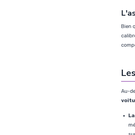
L'a
Bien 
calib
compé
Les
Au-de
voitu
La
mé
su