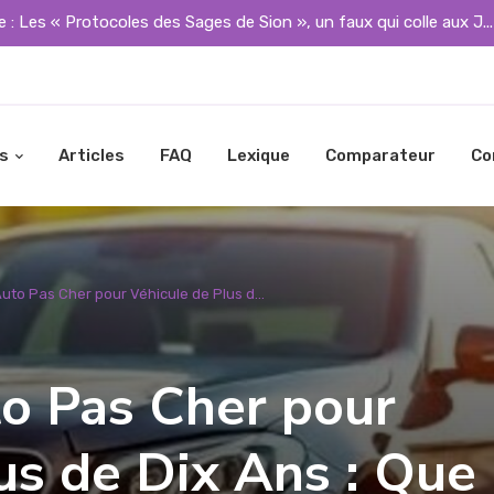
 : Les « Protocoles des Sages de Sion », un faux qui colle aux J..
s
Articles
FAQ
Lexique
Comparateur
Co
to Pas Cher pour Véhicule de Plus d...
o Pas Cher pour
us de Dix Ans : Que