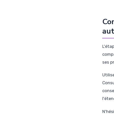
Com
aut
L'éta
compa
ses pr
Utili
Consu
conse
l'éten
N'hés