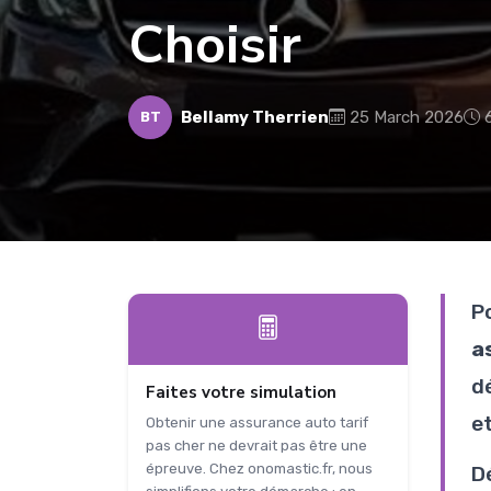
Choisir
Bellamy Therrien
25 March 2026
BT
P
a
d
Faites votre simulation
et
Obtenir une assurance auto tarif
pas cher ne devrait pas être une
épreuve. Chez onomastic.fr, nous
D