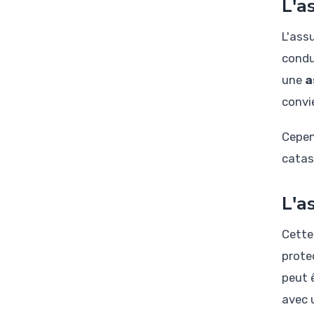
L'a
L'assu
condu
une
a
convie
Cepend
catast
L'a
Cette 
prote
peut 
avec 