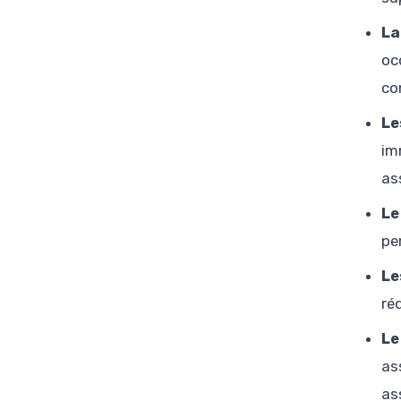
La
oc
co
Le
im
as
Le
pe
Le
ré
Le
as
as