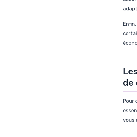
adapt
Enfin
certa
écono
Les
de 
Pour d
essen
vous a